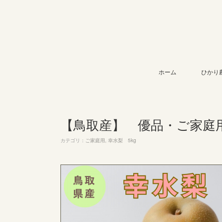
ホーム
ひかり
【鳥取産】 優品・ご家庭用 
カテゴリ
：
ご家庭用
幸水梨 5kg